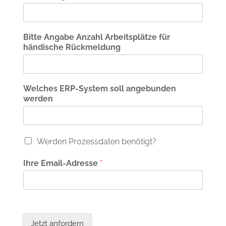
Bitte Angabe Anzahl Arbeitsplätze für
händische Rückmeldung
Welches ERP-System soll angebunden
werden
P
Werden Prozessdaten benötigt?
r
o
Ihre Email-Adresse
*
z
e
s
s
d
a
Jetzt anfordern